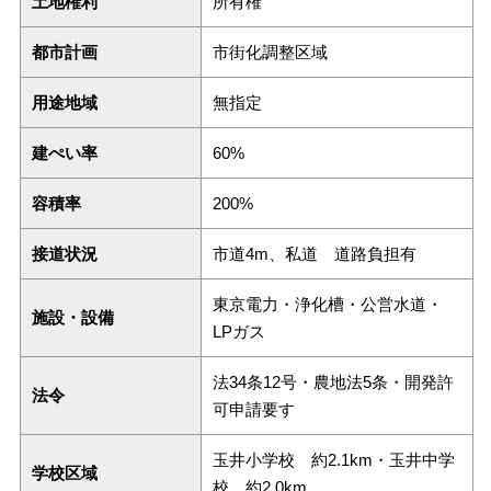
土地権利
所有権
都市計画
市街化調整区域
用途地域
無指定
建ぺい率
60%
容積率
200%
接道状況
市道4m、私道 道路負担有
東京電力・浄化槽・公営水道・
施設・設備
LPガス
法34条12号・農地法5条・開発許
法令
可申請要す
玉井小学校 約2.1km・玉井中学
学校区域
校 約2.0km