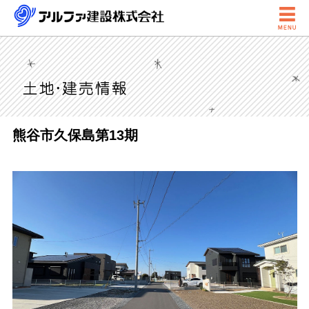

熊谷市久保島第13期