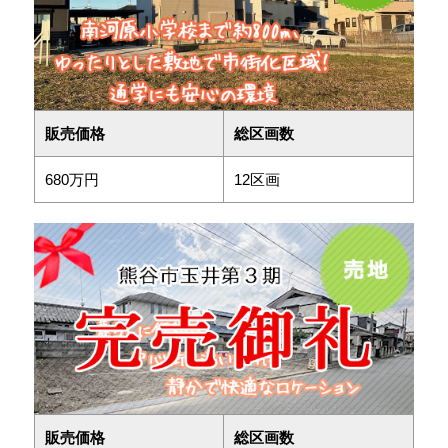
販売価格
総区画数
680万円
12区画
販売価格
総区画数