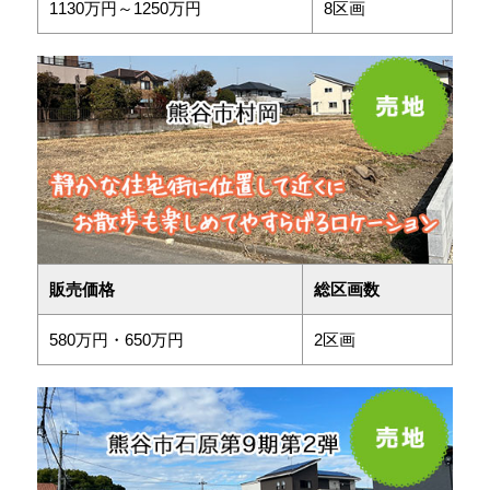
1130万円～1250万円
8区画
販売価格
総区画数
580万円・650万円
2区画