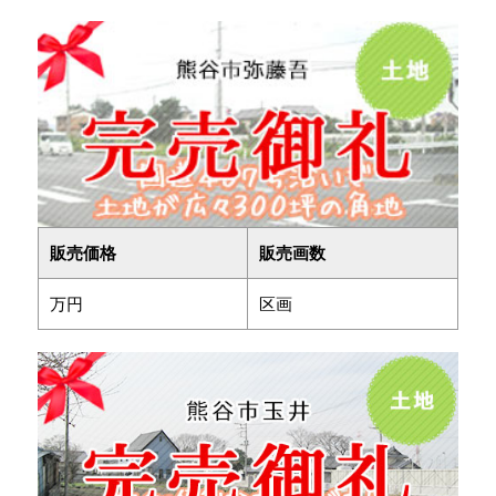
販売価格
販売画数
万円
区画