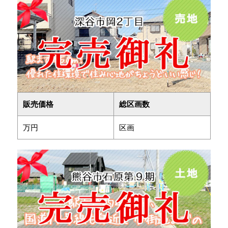
販売価格
総区画数
万円
区画