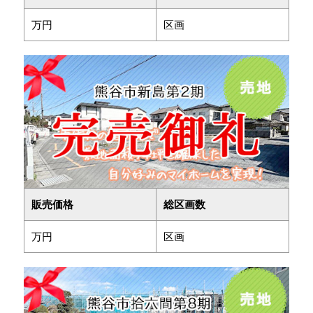
万円
区画
販売価格
総区画数
万円
区画