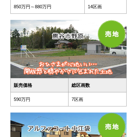
850万円～880万円
14区画
販売価格
総区画数
590万円
7区画