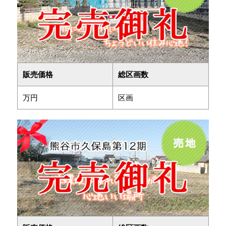
販売価格
総区画数
万円
区画