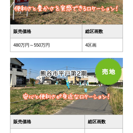
販売価格
総区画数
480万円～550万円
4区画
販売価格
総区画数