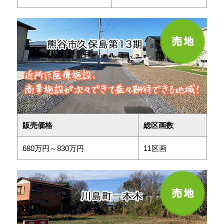
販売価格
総区画数
680万円～830万円
11区画