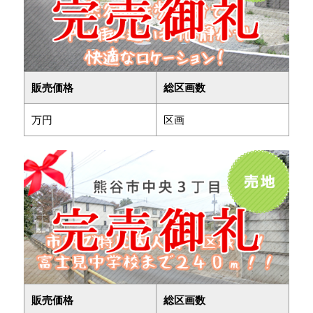
販売価格
総区画数
万円
区画
販売価格
総区画数