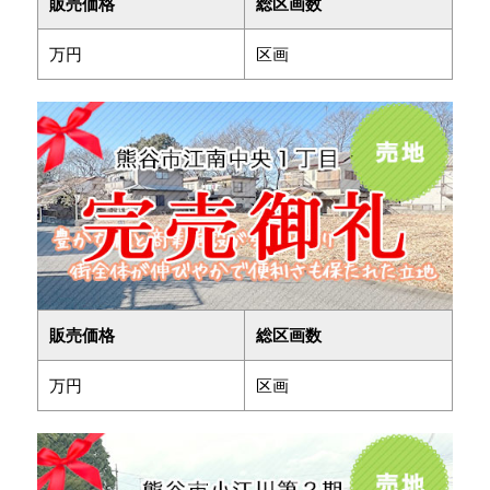
販売価格
総区画数
万円
区画
販売価格
総区画数
万円
区画