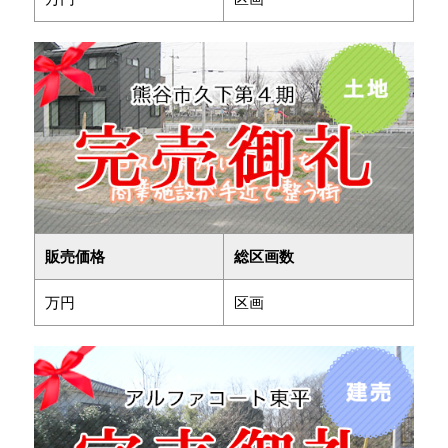
販売価格
総区画数
万円
区画