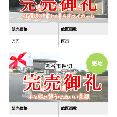
販売価格
総区画数
万円
区画
販売価格
総区画数