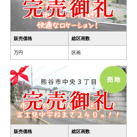
販売価格
総区画数
万円
区画
販売価格
総区画数