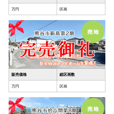
万円
区画
販売価格
総区画数
万円
区画