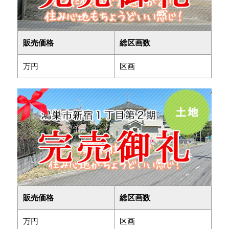
販売価格
総区画数
万円
区画
販売価格
総区画数
万円
区画