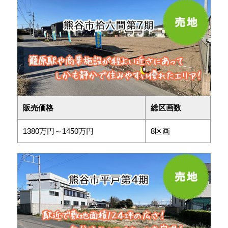
販売価格
総区画数
1380万円～1450万円
8区画