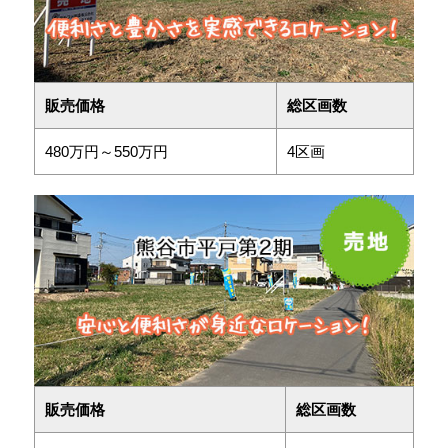
販売価格
総区画数
480万円～550万円
4区画
販売価格
総区画数