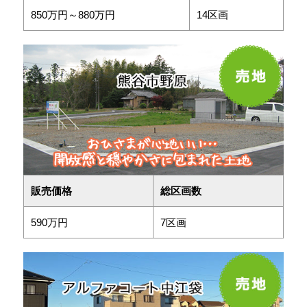
850万円～880万円
14区画
販売価格
総区画数
590万円
7区画