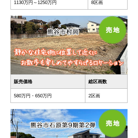
1130万円～1250万円
8区画
販売価格
総区画数
580万円・650万円
2区画