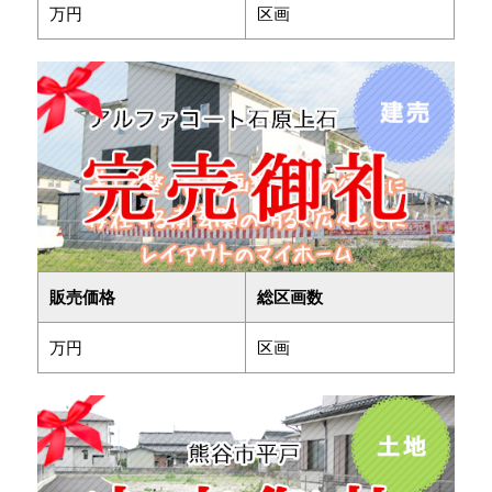
万円
区画
販売価格
総区画数
万円
区画