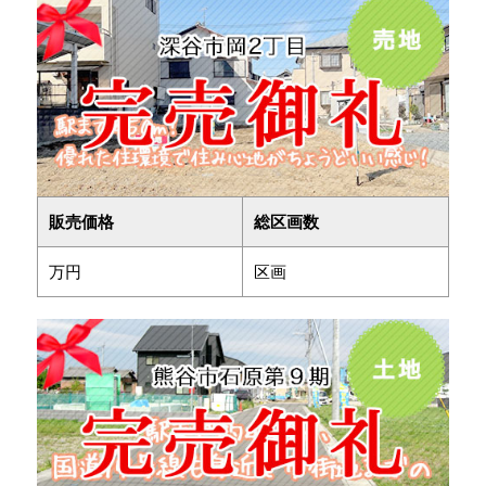
販売価格
総区画数
万円
区画