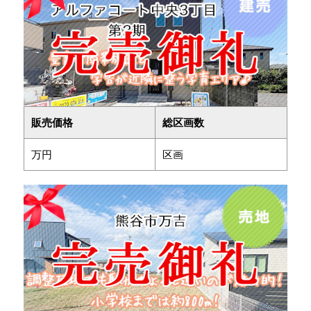
販売価格
総区画数
万円
区画